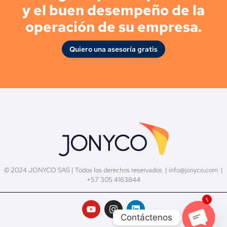
y el buen desempeño de la
operación de su empresa.
Quiero una asesoría gratis
© 2024 JONYCO SAS | Todos los derechos reservados |
info@jonyco.com
|
+57 305 4163844
1
Contáctenos